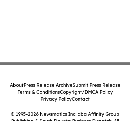
About
Press Release Archive
Submit Press Release
Terms & Conditions
Copyright/DMCA Policy
Privacy Policy
Contact
© 1995-2026 Newsmatics Inc. dba Affinity Group
Publishing & South Dakota Business Dispatch. All
Rights Reserved.