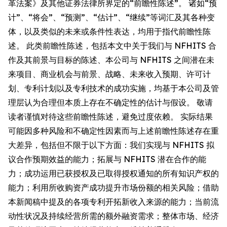
革法案》及其他证券法律所界定的“前瞻性陈述”。 诸如“预
计”、“将会”、“预测”、“估计”、“继续”等词汇及其各种变
体，以及类似的未来或条件性表达，均用于指代前瞻性陈
述。 此类前瞻性陈述，包括本文中关于我们与 NFHITS 合
作及其前景与目标的陈述、本公司与 NFHITS 之间潜在未
来项目、商业机会与前景、战略、未来收入预期、许可计
划、专利计划以及专利技术的成功实施，均基于本公司及管
理层认为合理但本质上存在不确定性的估计与假设。 敬请
读者谨慎对待这些前瞻性陈述，避免过度依赖。 实际结果
可能因多种风险和不确定性因素而与上述前瞻性陈述存在重
大差异，包括但不限于以下方面：我们实现与 NFHITS 拟
议合作预期效益的能力；拓展与 NFHITS 潜在合作的能
力；成功运用已获授权及已取得授权通知的所有知识产权的
能力；利用所收购资产成功提升市场份额的相关风险；借助
本新闻稿中提及的各项专利开拓新收入来源的能力；当前流
动性状况及持续经营所需的额外融资需求；整体市场、经济