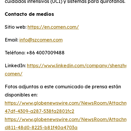
cuidados intensivos (UCI) y sistemas para quirófanos.
Contacto de medios
Sitio web:
https://en.comen.com/
Email:
info@szcomen.com
Teléfono: +86 4007009488
LinkedIn:
https://www.linkedin.com/company/shenzhen
comen/
Fotos adjuntas a este comunicado de prensa están
disponibles en:
https://www.globenewswire.com/NewsRoom/Attachme
47df-4309-a287-538fa2801fc2
https://www.globenewswire.com/NewsRoom/Attachm
d811-48d0-8225-b81f40a4703a