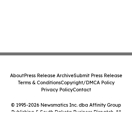
About
Press Release Archive
Submit Press Release
Terms & Conditions
Copyright/DMCA Policy
Privacy Policy
Contact
© 1995-2026 Newsmatics Inc. dba Affinity Group
Publishing & South Dakota Business Dispatch. All
Rights Reserved.